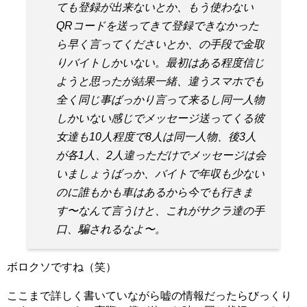
ても登録が出来ないとか、もう使わない
QRコードを送ってきて登録できなかった
ら早く言ってくださいとか、の手段で金取
りバイトしかいない。最初はある程度信じ
ようと思ったが結果一緒、違うスマホでも
全く同じ事ばっかり言って来るし同一人物
しかいない感じでメッセージ送ってくる彼
女達も10人程度で8人は同一人物、後3人
が各1人、2人違っただけでメッセージは会
いましょうばっか、バイトで年収も少ない
のに誰もかも車はあるから今でも行きま
す〜なんて言うけと、これがサクラ達の手
口、騙されるなよ〜。
ボロクソですね（笑）
ここまで詳しく書いていながら嘘の情報だったらびっくり