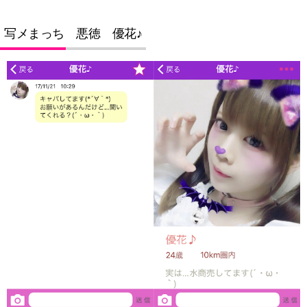
写メまっち 悪徳 優花♪